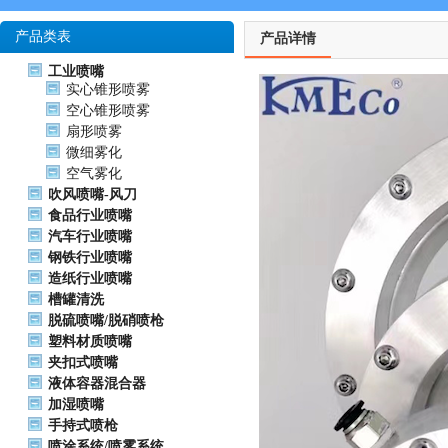
产品类表
产品详情
工业喷嘴
实心锥形喷雾
空心锥形喷雾
扇形喷雾
微细雾化
空气雾化
吹风喷嘴-风刀
食品行业喷嘴
汽车行业喷嘴
钢铁行业喷嘴
造纸行业喷嘴
槽罐清洗
脱硫喷嘴/脱硝喷枪
塑料材质喷嘴
夹扣式喷嘴
液体容器混合器
加湿喷嘴
手持式喷枪
喷涂系统/喷雾系统