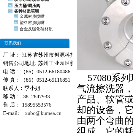
压力桶/调压阀
各种材质喷嘴
金属材质喷嘴
塑料材质喷嘴
合金及碳化硅材质
联系我们
厂 址： 江苏省苏州市创源科技园
销售公司地址: 苏州工业园区新天翔广场
电 话：（86）0512-66180486
57080
系列
传 真：（86）0512-65116851
气流擦洗器
联系人：季小姐
移 动：13812847933
产品、软管
售 后：
15895553576
却的设备，它
E-mail:
xubo@kumea.cn
由两个弯曲
组成。它的