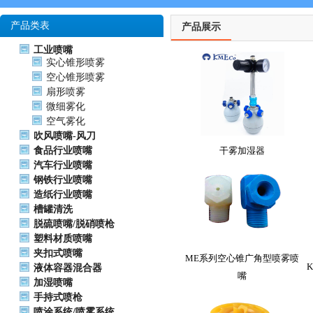
产品类表
产品展示
工业喷嘴
实心锥形喷雾
空心锥形喷雾
扇形喷雾
微细雾化
空气雾化
吹风喷嘴-风刀
食品行业喷嘴
干雾加湿器
汽车行业喷嘴
钢铁行业喷嘴
造纸行业喷嘴
槽罐清洗
脱硫喷嘴/脱硝喷枪
塑料材质喷嘴
夹扣式喷嘴
ME系列空心锥广角型喷雾喷
液体容器混合器
嘴
加湿喷嘴
手持式喷枪
喷涂系统/喷雾系统