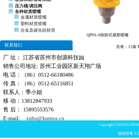
压力桶/调压阀
各种材质喷嘴
金属材质喷嘴
塑料材质喷嘴
合金及碳化硅材质
QPPA-A快拆式扇形喷嘴
联系我们
共有：
13
条
厂 址： 江苏省苏州市创源科技园
销售公司地址: 苏州工业园区新天翔广场
电 话：（86）0512-66180486
传 真：（86）0512-65116851
联系人：季小姐
移 动：13812847933
售 后：
15895553576
E-mail:
xubo@kumea.cn
Copyright ©Tel:0512-6618
版权所有 ©