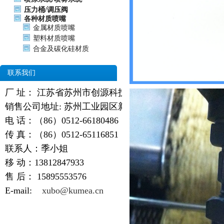
压力桶/调压阀
各种材质喷嘴
金属材质喷嘴
塑料材质喷嘴
合金及碳化硅材质
联系我们
厂 址： 江苏省苏州市创源科技园
销售公司地址: 苏州工业园区新天翔广场
电 话：（86）0512-66180486
传 真：（86）0512-65116851
联系人：季小姐
移 动：13812847933
售 后：
15895553576
E-mail:
xubo@kumea.cn