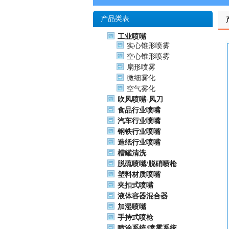
产品类表
工业喷嘴
实心锥形喷雾
空心锥形喷雾
扇形喷雾
微细雾化
空气雾化
吹风喷嘴-风刀
食品行业喷嘴
汽车行业喷嘴
钢铁行业喷嘴
造纸行业喷嘴
槽罐清洗
脱硫喷嘴/脱硝喷枪
塑料材质喷嘴
夹扣式喷嘴
液体容器混合器
加湿喷嘴
手持式喷枪
喷涂系统/喷雾系统