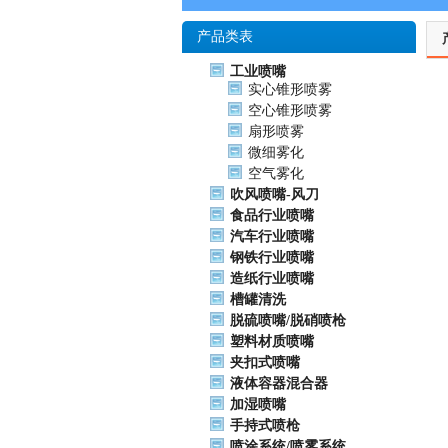
产品类表
工业喷嘴
实心锥形喷雾
空心锥形喷雾
扇形喷雾
微细雾化
空气雾化
吹风喷嘴-风刀
食品行业喷嘴
汽车行业喷嘴
钢铁行业喷嘴
造纸行业喷嘴
槽罐清洗
脱硫喷嘴/脱硝喷枪
塑料材质喷嘴
夹扣式喷嘴
液体容器混合器
加湿喷嘴
手持式喷枪
喷涂系统/喷雾系统