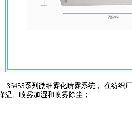
36455系列
微细雾化喷雾系统， 在纺织厂
降温、喷雾加湿和喷雾除尘；