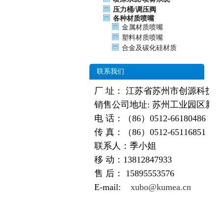
压力桶/调压阀
各种材质喷嘴
金属材质喷嘴
塑料材质喷嘴
合金及碳化硅材质
联系我们
厂 址： 江苏省苏州市创源科技
销售公司地址: 苏州工业园区新
电 话：（86）0512-66180486
传 真：（86）0512-65116851
联系人：季小姐
移 动：13812847933
售 后：
15895553576
E-mail:
xubo@kumea.cn