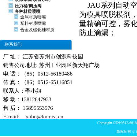
JAU系列自动
压力桶/调压阀
各种材质喷嘴
为模具
喷脱模剂
金属材质喷嘴
量精确可控，雾
塑料材质喷嘴
合金及碳化硅材质
防止滴漏；
联系我们
厂 址： 江苏省苏州市创源科技园
销售公司地址: 苏州工业园区新天翔广场
电 话：（86）0512-66180486
传 真：（86）0512-65116851
联系人：季小姐
移 动：13812847933
售 后：
15895553576
E-mail:
xubo@kumea.cn
Copyright ©Tel:0512-6618
版权所有 ©