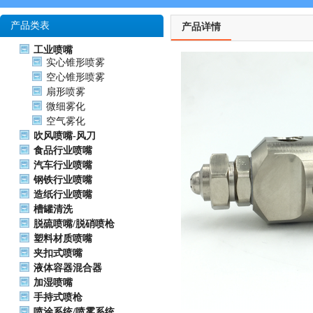
产品类表
产品详情
工业喷嘴
实心锥形喷雾
空心锥形喷雾
扇形喷雾
微细雾化
空气雾化
吹风喷嘴-风刀
食品行业喷嘴
汽车行业喷嘴
钢铁行业喷嘴
造纸行业喷嘴
槽罐清洗
脱硫喷嘴/脱硝喷枪
塑料材质喷嘴
夹扣式喷嘴
液体容器混合器
加湿喷嘴
手持式喷枪
喷涂系统/喷雾系统