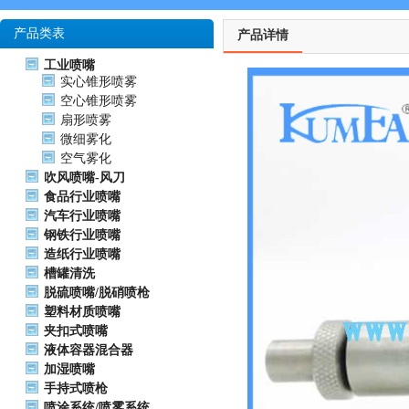
产品类表
产品详情
工业喷嘴
实心锥形喷雾
空心锥形喷雾
扇形喷雾
微细雾化
空气雾化
吹风喷嘴-风刀
食品行业喷嘴
汽车行业喷嘴
钢铁行业喷嘴
造纸行业喷嘴
槽罐清洗
脱硫喷嘴/脱硝喷枪
塑料材质喷嘴
夹扣式喷嘴
液体容器混合器
加湿喷嘴
手持式喷枪
喷涂系统/喷雾系统