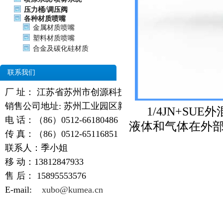
压力桶/调压阀
各种材质喷嘴
金属材质喷嘴
塑料材质喷嘴
合金及碳化硅材质
联系我们
厂 址： 江苏省苏州市创源科技园
销售公司地址: 苏州工业园区新天翔广场
1/4JN+S
电 话：（86）0512-66180486
液体和气体在外部
传 真：（86）0512-65116851
联系人：季小姐
移 动：13812847933
售 后：
15895553576
E-mail:
xubo@kumea.cn