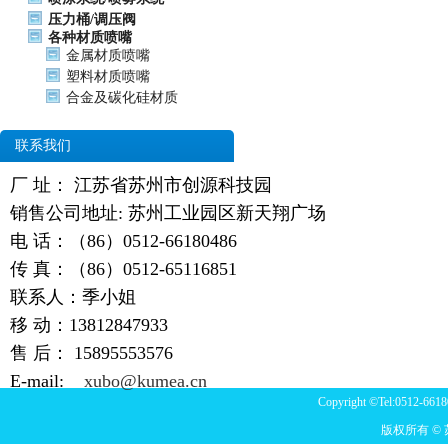
压力桶/调压阀
各种材质喷嘴
金属材质喷嘴
塑料材质喷嘴
合金及碳化硅材质
联系我们
厂 址： 江苏省苏州市创源科技园
销售公司地址: 苏州工业园区新天翔广场
电 话：（86）0512-66180486
传 真：（86）0512-65116851
联系人：季小姐
移 动：13812847933
售 后：
15895553576
E-mail:
xubo@kumea.cn
Copyright ©Tel:0512-6618
版权所有 ©