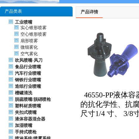
产品类表
产品详情
工业喷嘴
实心锥形喷雾
空心锥形喷雾
扇形喷雾
微细雾化
空气雾化
吹风喷嘴-风刀
食品行业喷嘴
汽车行业喷嘴
钢铁行业喷嘴
造纸行业喷嘴
槽罐清洗
46550-PP
脱硫喷嘴/脱硝喷枪
的抗化学性、抗
塑料材质喷嘴
尺寸1/4 寸、 3/8
夹扣式喷嘴
液体容器混合器
加湿喷嘴
手持式喷枪
喷涂系统/喷雾系统