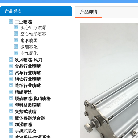
产品类表
产品详情
工业喷嘴
实心锥形喷雾
空心锥形喷雾
扇形喷雾
微细雾化
空气雾化
吹风喷嘴-风刀
食品行业喷嘴
汽车行业喷嘴
钢铁行业喷嘴
造纸行业喷嘴
槽罐清洗
脱硫喷嘴/脱硝喷枪
塑料材质喷嘴
夹扣式喷嘴
液体容器混合器
加湿喷嘴
手持式喷枪
喷涂系统/喷雾系统