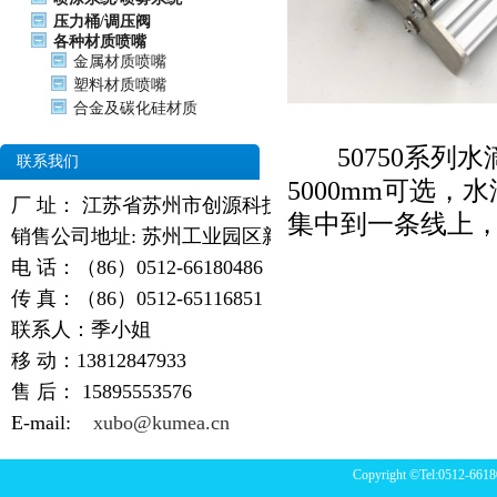
压力桶/调压阀
各种材质喷嘴
金属材质喷嘴
塑料材质喷嘴
合金及碳化硅材质
50750系列
联系我们
5000mm可选
厂 址： 江苏省苏州市创源科技园
集中到一条线上，
销售公司地址: 苏州工业园区新天翔广场
电 话：（86）0512-66180486
传 真：（86）0512-65116851
联系人：季小姐
移 动：13812847933
售 后：
15895553576
E-mail:
xubo@kumea.cn
Copyright ©Tel:0512-6618