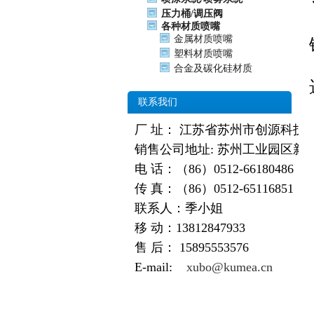
压力桶/调压阀
各种材质喷嘴
金属材质喷嘴
塑料材质喷嘴
合金及碳化硅材质
联系我们
厂 址： 江苏省苏州市创源科技
销售公司地址: 苏州工业园区新
电 话：（86）0512-66180486
传 真：（86）0512-65116851
联系人：季小姐
移 动：13812847933
售 后：
15895553576
E-mail:
xubo@kumea.cn