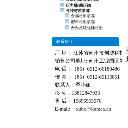
压力桶/调压阀
各种材质喷嘴
金属材质喷嘴
塑料材质喷嘴
合金及碳化硅材质
联系我们
厂 址： 江苏省苏州市创源科技
销售公司地址: 苏州工业园区新
电 话：（86）0512-66180486
传 真：（86）0512-65116851
联系人：季小姐
移 动：13812847933
售 后：
15895553576
E-mail:
xubo@kumea.cn