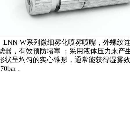
LNN-W系列微细雾化喷雾喷嘴，外螺纹连
滤器，有效预防堵塞
；采用液体压力来产
园
形状呈均匀的实心锥形，通常能获得湿雾效果；
天翔广场
-70bar .