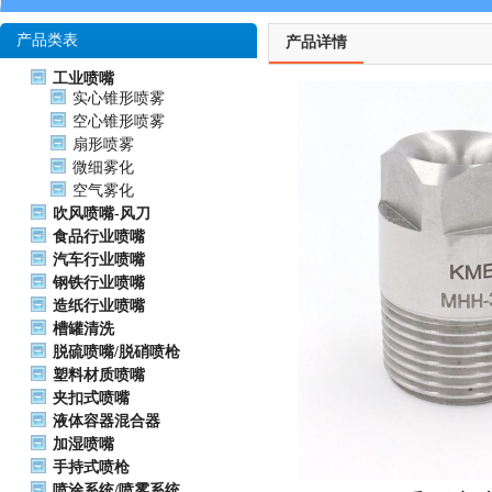
产品类表
产品详情
工业喷嘴
实心锥形喷雾
空心锥形喷雾
扇形喷雾
微细雾化
空气雾化
吹风喷嘴-风刀
食品行业喷嘴
汽车行业喷嘴
钢铁行业喷嘴
造纸行业喷嘴
槽罐清洗
脱硫喷嘴/脱硝喷枪
塑料材质喷嘴
夹扣式喷嘴
液体容器混合器
加湿喷嘴
手持式喷枪
喷涂系统/喷雾系统