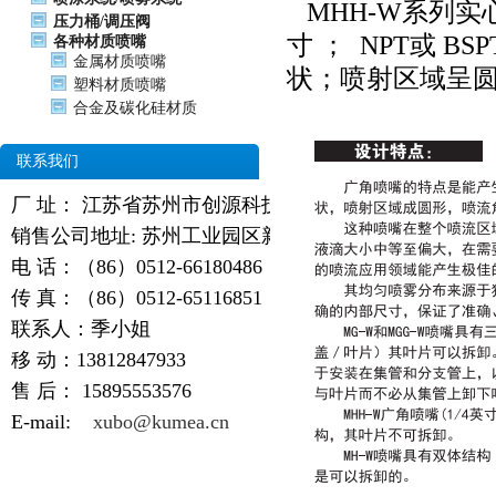
MHH-W系列
压力桶/调压阀
寸 ； NPT或 
各种材质喷嘴
金属材质喷嘴
状；喷射区域呈圆形
塑料材质喷嘴
合金及碳化硅材质
联系我们
厂 址： 江苏省苏州市创源科技园
销售公司地址: 苏州工业园区新天翔广场
电 话：（86）0512-66180486
传 真：（86）0512-65116851
联系人：季小姐
移 动：13812847933
售 后：
15895553576
E-mail:
xubo@kumea.cn