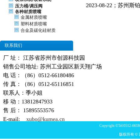
2023-08-22；
压力桶/调压阀
各种材质喷嘴
金属材质喷嘴
塑料材质喷嘴
合金及碳化硅材质
联系我们
厂 址： 江苏省苏州市创源科技园
销售公司地址: 苏州工业园区新天翔广场
电 话：（86）0512-66180486
传 真：（86）0512-65116851
联系人：季小姐
移 动：13812847933
售 后：
15895553576
E-mail:
xubo@kumea.cn
Copyright ©Tel:0512-6618
版权所有 ©