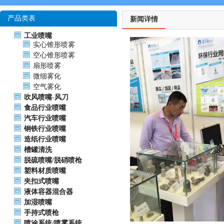
产品类表
新闻详情
工业喷嘴
实心锥形喷雾
空心锥形喷雾
扇形喷雾
微细雾化
空气雾化
吹风喷嘴-风刀
食品行业喷嘴
汽车行业喷嘴
钢铁行业喷嘴
造纸行业喷嘴
槽罐清洗
脱硫喷嘴/脱硝喷枪
塑料材质喷嘴
夹扣式喷嘴
液体容器混合器
加湿喷嘴
手持式喷枪
喷涂系统/喷雾系统