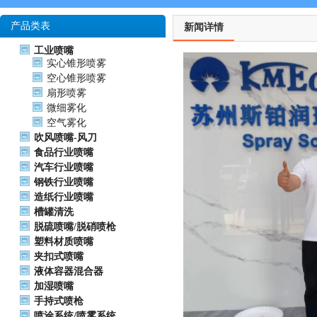
产品类表
新闻详情
工业喷嘴
实心锥形喷雾
空心锥形喷雾
扇形喷雾
微细雾化
空气雾化
吹风喷嘴-风刀
食品行业喷嘴
汽车行业喷嘴
钢铁行业喷嘴
造纸行业喷嘴
槽罐清洗
脱硫喷嘴/脱硝喷枪
塑料材质喷嘴
夹扣式喷嘴
液体容器混合器
加湿喷嘴
手持式喷枪
喷涂系统/喷雾系统