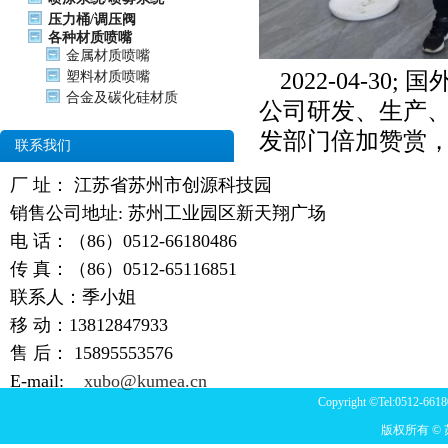
压力桶/调压阀
各种材质喷嘴
金属材质喷嘴
2022-04-
塑料材质喷嘴
合金及碳化硅材质
公司研发、生产
发部门倍加赞赏
联系我们
厂 址： 江苏省苏州市创源科技园
销售公司地址: 苏州工业园区新天翔广场
电 话：（86）0512-66180486
传 真：（86）0512-65116851
联系人：季小姐
移 动：13812847933
售 后：
15895553576
E-mail:
xubo@kumea.cn
Copyright ©Tel:0512-6618
版权所有 ©